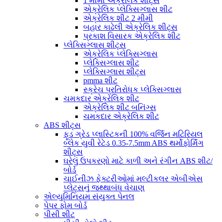
1 મીમી એક્રેલિક શીટ્સ
એક્રેલિક પ્લેક્સિગ્લાસ શીટ
એક્રેલિક શીટ 2 મીમી
બહાર કાઢેલી એક્રેલિક શીટ્સ
પ્રકાશ વિસારક એક્રેલિક શીટ
પ્લેક્સિગ્લાસ શીટ્સ
એક્રેલિક પ્લેક્સિગ્લાસ
પ્લેક્સિગ્લાસ શીટ
પ્લેક્સિગ્લાસ શીટ્સ
pmma શીટ
સ્ક્રેચ પ્રતિરોધક પ્લેક્સિગ્લાસ
ચમકદાર એક્રેલિક શીટ
એક્રેલિક શીટ બનિંગ્સ
ચમકદાર એક્રેલિક શીટ
ABS શીટ્સ
ફૂડ ગ્રેડ પ્લાસ્ટિકની 100% વર્જિન મટિરિયલ
બ્લેક યુવી રેટેડ 0.35-7.5mm ABS થર્મોફોર્મિંગ
શીટ્સ
ઘરેલું ઉપકરણો માટે કાળી અને રંગીન ABS શીટ/
બોર્ડ
ચાઈનીઝ ફેક્ટરીઓમાં મલ્ટીકલર એબીએસ
પ્લેટ્સનું જથ્થાબંધ વેચાણ
એલ્યુમિનિયમ સંયુક્ત પેનલ
પેપર ફોમ બોર્ડ
પીસી શીટ