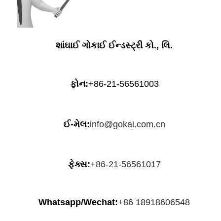
શાંઘાઈ ગોકાઈ ઈન્ડસ્ટ્રી કો., લિ.
ફોન:
+86-21-56561003
ઈ-મેલ:
info@gokai.com.cn
ફેક્સ:
+86-21-56561017
Whatsapp/Wechat:
+86 18918606548