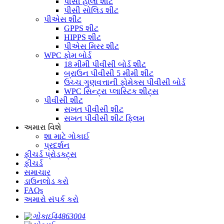
પીસી હોલો શીટ
પીસી સોલિડ શીટ
પીએસ શીટ
GPPS શીટ
HIPPS શીટ
પીએસ મિરર શીટ
WPC ફોમ બોર્ડ
18 મીમી પીવીસી બોર્ડ શીટ
બ્રાઉન પીવીસી 5 મીમી શીટ
ઉચ્ચ ગુણવત્તાની ફોમેક્સ પીવીસી બોર્ડ
WPC સિન્ટ્રા પ્લાસ્ટિક શીટ્સ
પીવીસી શીટ
સખત પીવીસી શીટ
સખત પીવીસી શીટ ફ્લિમ
અમારા વિશે
શા માટે ગોકાઈ
પ્રદર્શન
ફીચર્ડ પ્રોડક્ટ્સ
ફીચર્ડ
સમાચાર
ડાઉનલોડ કરો
FAQs
અમારો સંપર્ક કરો