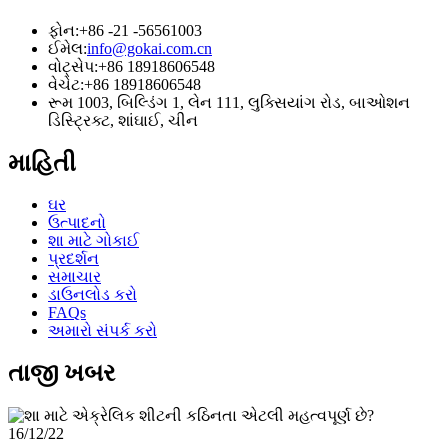
ફોન:
+86 -21 -56561003
ઈમેલ:
info@gokai.com.cn
વોટ્સેપ:
+86 18918606548
વેચેટ:
+86 18918606548
રૂમ 1003, બિલ્ડિંગ 1, લેન 111, લુક્સિયાંગ રોડ, બાઓશન
ડિસ્ટ્રિક્ટ, શાંઘાઈ, ચીન
માહિતી
ઘર
ઉત્પાદનો
શા માટે ગોકાઈ
પ્રદર્શન
સમાચાર
ડાઉનલોડ કરો
FAQs
અમારો સંપર્ક કરો
તાજી ખબર
16/12/22