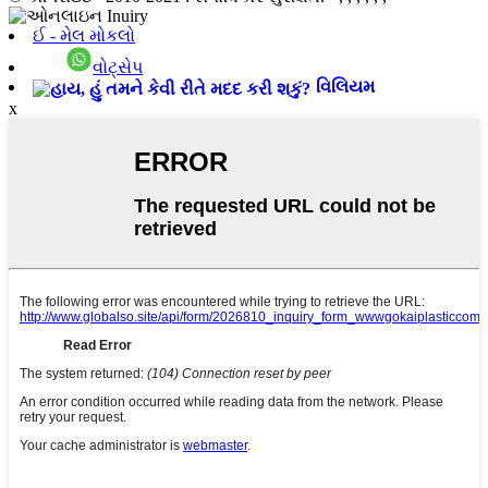
ઈ - મેલ મોકલો
વોટ્સેપ
વિલિયમ
x