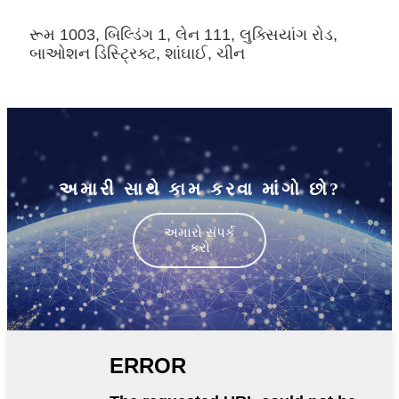
રૂમ 1003, બિલ્ડિંગ 1, લેન 111, લુક્સિયાંગ રોડ,
બાઓશન ડિસ્ટ્રિક્ટ, શાંઘાઈ, ચીન
અમારી સાથે કામ કરવા માંગો છો?
અમારો સંપર્ક
કરો