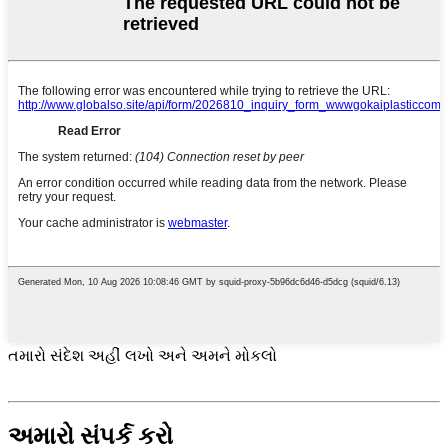
તમારો સંદેશ અહીં લખો અને અમને મોકલો
અમારો સંપર્ક કરો