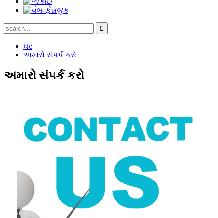
ઘર
અમારો સંપર્ક કરો
અમારો સંપર્ક કરો