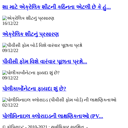
શા માટે એક્રેલિક શીટની કઠિનતા એટલી છે કે હું...
16/12/22
એક્રેલિક શીટનું પ્રસારણ
09/12/22
પીવીસી ફોમ વિશે વારંવાર પૂછાતા પ્રશ્નો...
09/12/22
પોલીકાર્બોનેટના ફાયદા શું છે?
02/12/22
પોલીવિનાઇલ ક્લોરાઇડની લાક્ષણિકતાઓ (PV...
© કૉપિરાઇટ - 2010-2021 : સર્વાધિકાર સુરક્ષિત.
- , , , , , ,