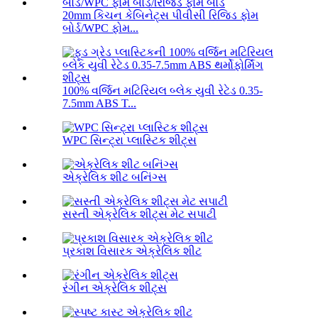
20mm કિચન કેબિનેટ્સ પીવીસી રિજિડ ફોમ
બોર્ડ/WPC ફોમ...
100% વર્જિન મટિરિયલ બ્લેક યુવી રેટેડ 0.35-
7.5mm ABS T...
WPC સિન્ટ્રા પ્લાસ્ટિક શીટ્સ
એક્રેલિક શીટ બનિંગ્સ
સસ્તી એક્રેલિક શીટ્સ મેટ સપાટી
પ્રકાશ વિસારક એક્રેલિક શીટ
રંગીન એક્રેલિક શીટ્સ