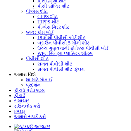
પીસી હોલો શીટ
પીસી સોલિડ શીટ
પીએસ શીટ
GPPS શીટ
HIPPS શીટ
પીએસ મિરર શીટ
WPC ફોમ બોર્ડ
18 મીમી પીવીસી બોર્ડ શીટ
બ્રાઉન પીવીસી 5 મીમી શીટ
ઉચ્ચ ગુણવત્તાની ફોમેક્સ પીવીસી બોર્ડ
WPC સિન્ટ્રા પ્લાસ્ટિક શીટ્સ
પીવીસી શીટ
સખત પીવીસી શીટ
સખત પીવીસી શીટ ફ્લિમ
અમારા વિશે
શા માટે ગોકાઈ
પ્રદર્શન
ફીચર્ડ પ્રોડક્ટ્સ
ફીચર્ડ
સમાચાર
ડાઉનલોડ કરો
FAQs
અમારો સંપર્ક કરો