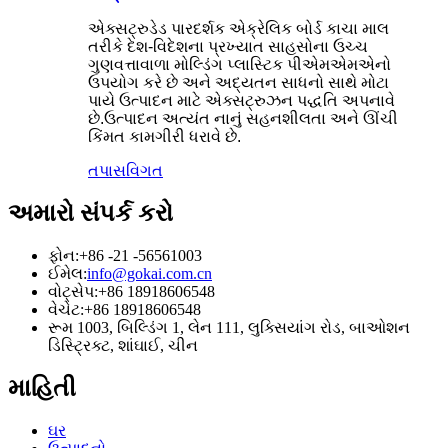
એક્સટ્રુડેડ પારદર્શક એક્રેલિક બોર્ડ કાચા માલ
તરીકે દેશ-વિદેશના પ્રખ્યાત સાહસોના ઉચ્ચ
ગુણવત્તાવાળા મોલ્ડિંગ પ્લાસ્ટિક પીએમએમએનો
ઉપયોગ કરે છે અને અદ્યતન સાધનો સાથે મોટા
પાયે ઉત્પાદન માટે એક્સટ્રુઝન પદ્ધતિ અપનાવે
છે.ઉત્પાદન અત્યંત નાનું સહનશીલતા અને ઊંચી
કિંમત કામગીરી ધરાવે છે.
તપાસ
વિગત
અમારો સંપર્ક કરો
ફોન:
+86 -21 -56561003
ઈમેલ:
info@gokai.com.cn
વોટ્સેપ:
+86 18918606548
વેચેટ:
+86 18918606548
રૂમ 1003, બિલ્ડિંગ 1, લેન 111, લુક્સિયાંગ રોડ, બાઓશન
ડિસ્ટ્રિક્ટ, શાંઘાઈ, ચીન
માહિતી
ઘર