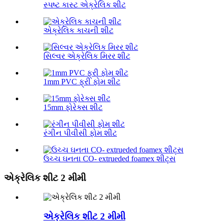
સ્પષ્ટ કાસ્ટ એક્રેલિક શીટ
એક્રેલિક કાચની શીટ
સિલ્વર એક્રેલિક મિરર શીટ
1mm PVC ફ્રી ફોમ શીટ
15mm ફોરેક્સ શીટ
રંગીન પીવીસી ફોમ શીટ
ઉચ્ચ ઘનતા CO- extrueded foamex શીટ્સ
એક્રેલિક શીટ 2 મીમી
એક્રેલિક શીટ 2 મીમી