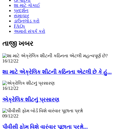
ઉત્પાદનો
શા માટે ગોકાઈ
પ્રદર્શન
સમાચાર
ડાઉનલોડ કરો
FAQs
અમારો સંપર્ક કરો
તાજી ખબર
16/12/22
શા માટે એક્રેલિક શીટની કઠિનતા એટલી છે કે હું...
16/12/22
એક્રેલિક શીટનું પ્રસારણ
09/12/22
પીવીસી ફોમ વિશે વારંવાર પૂછાતા પ્રશ્નો...