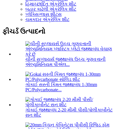
હિમાચ્છાદિત એક્રેલિક શીટ
બહાર કાઢેલી એક્રેલિક શીટ
પ્લેક્સિગ્લાસ શીટ્સ
ચમકદાર એક્રેલિક શીટ
ફીચર્ડ ઉત્પાદનો
ચીની સપ્લાયર્સ જથ્થાબંધ ઉચ્ચ ગુણવત્તાની
એલ્યુમિનિયમ પીએલ...
ગોકાઈ સસ્તી કિંમત જથ્થાબંધ 1-30mm
PC/Polycarbonate...
ગોકાઈ જથ્થાબંધ 2-20 મીમી પીસી/પોલીકાર્બોનેટ
સન શીટ