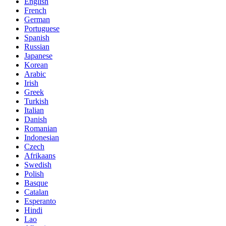
English
French
German
Portuguese
Spanish
Russian
Japanese
Korean
Arabic
Irish
Greek
Turkish
Italian
Danish
Romanian
Indonesian
Czech
Afrikaans
Swedish
Polish
Basque
Catalan
Esperanto
Hindi
Lao