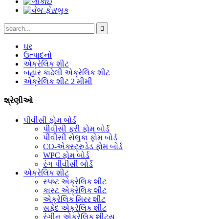
ઘર
ઉત્પાદનો
એક્રેલિક શીટ
બહાર કાઢેલી એક્રેલિક શીટ
એક્રેલિક શીટ 2 મીમી
શ્રેણીઓ
પીવીસી ફોમ બોર્ડ
પીવીસી ફ્રી ફોમ બોર્ડ
પીવીસી સેલુકા ફોમ બોર્ડ
CO-એક્સ્ટ્રુડેડ ફોમ બોર્ડ
WPC ફોમ બોર્ડ
રંગ પીવીસી બોર્ડ
એક્રેલિક શીટ
સ્પષ્ટ એક્રેલિક શીટ
કાસ્ટ એક્રેલિક શીટ
એક્રેલિક મિરર શીટ
સફેદ એક્રેલિક શીટ
રંગીન એક્રેલિક શીટ્સ