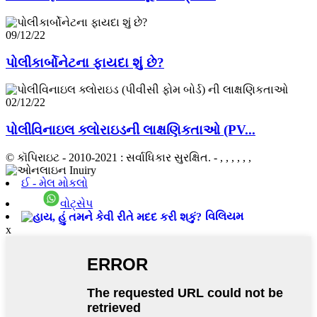
09/12/22
પોલીકાર્બોનેટના ફાયદા શું છે?
02/12/22
પોલીવિનાઇલ ક્લોરાઇડની લાક્ષણિકતાઓ (PV...
© કૉપિરાઇટ - 2010-2021 : સર્વાધિકાર સુરક્ષિત.
- , , , , , ,
ઈ - મેલ મોકલો
વોટ્સેપ
વિલિયમ
x