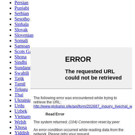
Persian
Punjabi
Serbian
Sesotho
Sinhala
Slovak
Slovenian
Somali
Samoan
Scots Gaelic
Shona
Sindhi
Sundanese
Swahili
Tajik
Tamil
Telugu
Thai
Ukrainian
Urdu
Uzbek
Vietnamese
Welsh
Xhosa
Yiddish