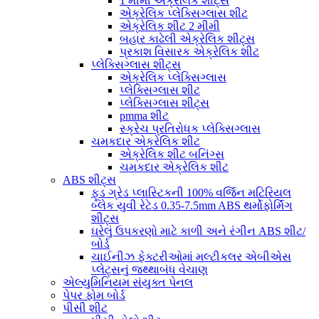
1 મીમી એક્રેલિક શીટ્સ
એક્રેલિક પ્લેક્સિગ્લાસ શીટ
એક્રેલિક શીટ 2 મીમી
બહાર કાઢેલી એક્રેલિક શીટ્સ
પ્રકાશ વિસારક એક્રેલિક શીટ
પ્લેક્સિગ્લાસ શીટ્સ
એક્રેલિક પ્લેક્સિગ્લાસ
પ્લેક્સિગ્લાસ શીટ
પ્લેક્સિગ્લાસ શીટ્સ
pmma શીટ
સ્ક્રેચ પ્રતિરોધક પ્લેક્સિગ્લાસ
ચમકદાર એક્રેલિક શીટ
એક્રેલિક શીટ બનિંગ્સ
ચમકદાર એક્રેલિક શીટ
ABS શીટ્સ
ફૂડ ગ્રેડ પ્લાસ્ટિકની 100% વર્જિન મટિરિયલ
બ્લેક યુવી રેટેડ 0.35-7.5mm ABS થર્મોફોર્મિંગ
શીટ્સ
ઘરેલું ઉપકરણો માટે કાળી અને રંગીન ABS શીટ/
બોર્ડ
ચાઈનીઝ ફેક્ટરીઓમાં મલ્ટીકલર એબીએસ
પ્લેટ્સનું જથ્થાબંધ વેચાણ
એલ્યુમિનિયમ સંયુક્ત પેનલ
પેપર ફોમ બોર્ડ
પીસી શીટ