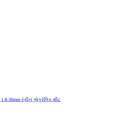
ી 1.8-30mm રંગીન એક્રેલિક શીટ