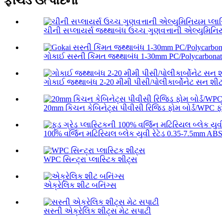
ફીચર્ડ ઉત્પાદનો
ચીની સપ્લાયર્સ જથ્થાબંધ ઉચ્ચ ગુણવત્તાની એલ્યુમિન
ગોકાઈ સસ્તી કિંમત જથ્થાબંધ 1-30mm PC/Polycarbonate
ગોકાઈ જથ્થાબંધ 2-20 મીમી પીસી/પોલીકાર્બોનેટ સન શી
20mm કિચન કેબિનેટ્સ પીવીસી રિજિડ ફોમ બોર્ડ/WPC ફો
100% વર્જિન મટિરિયલ બ્લેક યુવી રેટેડ 0.35-7.5mm ABS 
WPC સિન્ટ્રા પ્લાસ્ટિક શીટ્સ
એક્રેલિક શીટ બનિંગ્સ
સસ્તી એક્રેલિક શીટ્સ મેટ સપાટી