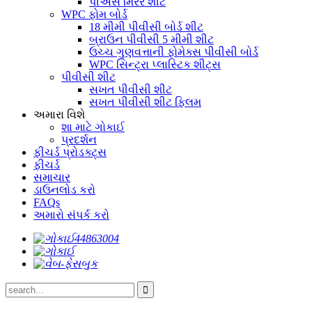
પીએસ મિરર શીટ
WPC ફોમ બોર્ડ
18 મીમી પીવીસી બોર્ડ શીટ
બ્રાઉન પીવીસી 5 મીમી શીટ
ઉચ્ચ ગુણવત્તાની ફોમેક્સ પીવીસી બોર્ડ
WPC સિન્ટ્રા પ્લાસ્ટિક શીટ્સ
પીવીસી શીટ
સખત પીવીસી શીટ
સખત પીવીસી શીટ ફ્લિમ
અમારા વિશે
શા માટે ગોકાઈ
પ્રદર્શન
ફીચર્ડ પ્રોડક્ટ્સ
ફીચર્ડ
સમાચાર
ડાઉનલોડ કરો
FAQs
અમારો સંપર્ક કરો