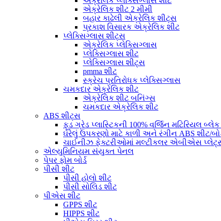
એક્રેલિક પ્લેક્સિગ્લાસ શીટ
એક્રેલિક શીટ 2 મીમી
બહાર કાઢેલી એક્રેલિક શીટ્સ
પ્રકાશ વિસારક એક્રેલિક શીટ
પ્લેક્સિગ્લાસ શીટ્સ
એક્રેલિક પ્લેક્સિગ્લાસ
પ્લેક્સિગ્લાસ શીટ
પ્લેક્સિગ્લાસ શીટ્સ
pmma શીટ
સ્ક્રેચ પ્રતિરોધક પ્લેક્સિગ્લાસ
ચમકદાર એક્રેલિક શીટ
એક્રેલિક શીટ બનિંગ્સ
ચમકદાર એક્રેલિક શીટ
ABS શીટ્સ
ફૂડ ગ્રેડ પ્લાસ્ટિકની 100% વર્જિન મટિરિયલ બ્લેક 
ઘરેલું ઉપકરણો માટે કાળી અને રંગીન ABS શીટ/બોર
ચાઈનીઝ ફેક્ટરીઓમાં મલ્ટીકલર એબીએસ પ્લેટ્સન
એલ્યુમિનિયમ સંયુક્ત પેનલ
પેપર ફોમ બોર્ડ
પીસી શીટ
પીસી હોલો શીટ
પીસી સોલિડ શીટ
પીએસ શીટ
GPPS શીટ
HIPPS શીટ