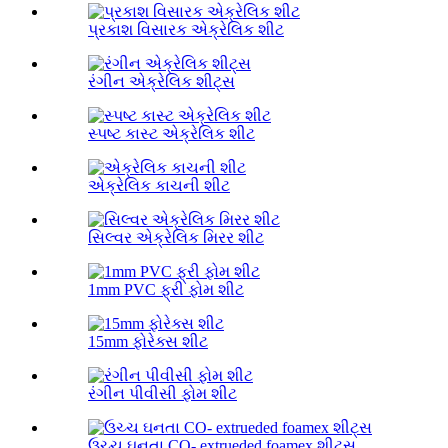
પ્રકાશ વિસારક એક્રેલિક શીટ
રંગીન એક્રેલિક શીટ્સ
સ્પષ્ટ કાસ્ટ એક્રેલિક શીટ
એક્રેલિક કાચની શીટ
સિલ્વર એક્રેલિક મિરર શીટ
1mm PVC ફ્રી ફોમ શીટ
15mm ફોરેક્સ શીટ
રંગીન પીવીસી ફોમ શીટ
ઉચ્ચ ઘનતા CO- extrueded foamex શીટ્સ