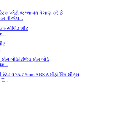
િયમ પીએલ...
...
ટ
મ...
T...