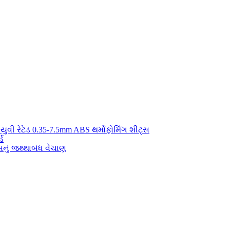
યુવી રેટેડ 0.35-7.5mm ABS થર્મોફોર્મિંગ શીટ્સ
્ડ
ું જથ્થાબંધ વેચાણ