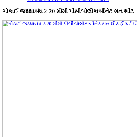
ગોકાઈ જથ્થાબંધ 2-20 મીમી પીસી/પોલીકાર્બોનેટ સન શીટ