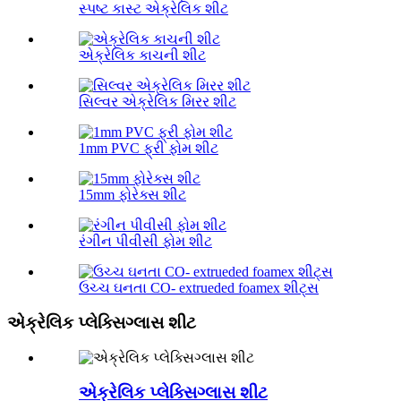
સ્પષ્ટ કાસ્ટ એક્રેલિક શીટ
એક્રેલિક કાચની શીટ
સિલ્વર એક્રેલિક મિરર શીટ
1mm PVC ફ્રી ફોમ શીટ
15mm ફોરેક્સ શીટ
રંગીન પીવીસી ફોમ શીટ
ઉચ્ચ ઘનતા CO- extrueded foamex શીટ્સ
એક્રેલિક પ્લેક્સિગ્લાસ શીટ
એક્રેલિક પ્લેક્સિગ્લાસ શીટ