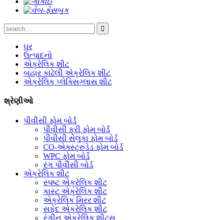
ઘર
ઉત્પાદનો
એક્રેલિક શીટ
બહાર કાઢેલી એક્રેલિક શીટ
એક્રેલિક પ્લેક્સિગ્લાસ શીટ
શ્રેણીઓ
પીવીસી ફોમ બોર્ડ
પીવીસી ફ્રી ફોમ બોર્ડ
પીવીસી સેલુકા ફોમ બોર્ડ
CO-એક્સ્ટ્રુડેડ ફોમ બોર્ડ
WPC ફોમ બોર્ડ
રંગ પીવીસી બોર્ડ
એક્રેલિક શીટ
સ્પષ્ટ એક્રેલિક શીટ
કાસ્ટ એક્રેલિક શીટ
એક્રેલિક મિરર શીટ
સફેદ એક્રેલિક શીટ
રંગીન એક્રેલિક શીટ્સ