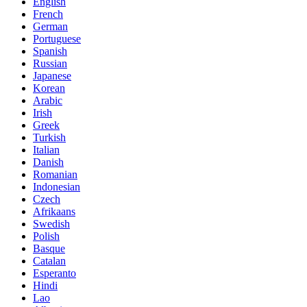
English
French
German
Portuguese
Spanish
Russian
Japanese
Korean
Arabic
Irish
Greek
Turkish
Italian
Danish
Romanian
Indonesian
Czech
Afrikaans
Swedish
Polish
Basque
Catalan
Esperanto
Hindi
Lao