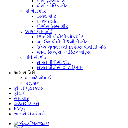
પીસી હોલો શીટ
પીસી સોલિડ શીટ
પીએસ શીટ
GPPS શીટ
HIPPS શીટ
પીએસ મિરર શીટ
WPC ફોમ બોર્ડ
18 મીમી પીવીસી બોર્ડ શીટ
બ્રાઉન પીવીસી 5 મીમી શીટ
ઉચ્ચ ગુણવત્તાની ફોમેક્સ પીવીસી બોર્ડ
WPC સિન્ટ્રા પ્લાસ્ટિક શીટ્સ
પીવીસી શીટ
સખત પીવીસી શીટ
સખત પીવીસી શીટ ફ્લિમ
અમારા વિશે
શા માટે ગોકાઈ
પ્રદર્શન
ફીચર્ડ પ્રોડક્ટ્સ
ફીચર્ડ
સમાચાર
ડાઉનલોડ કરો
FAQs
અમારો સંપર્ક કરો