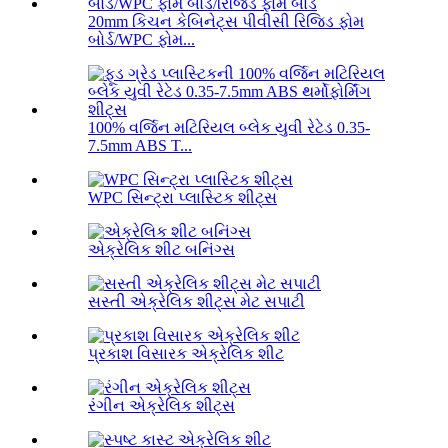
20mm કિચન કેબિનેટ્સ પીવીસી રિજિડ ફોમ
બોર્ડ/WPC ફોમ...
100% વર્જિન મટિરિયલ બ્લેક યુવી રેટેડ 0.35-
7.5mm ABS T...
WPC સિન્ટ્રા પ્લાસ્ટિક શીટ્સ
એક્રેલિક શીટ બનિંગ્સ
સસ્તી એક્રેલિક શીટ્સ મેટ સપાટી
પ્રકાશ વિસારક એક્રેલિક શીટ
રંગીન એક્રેલિક શીટ્સ