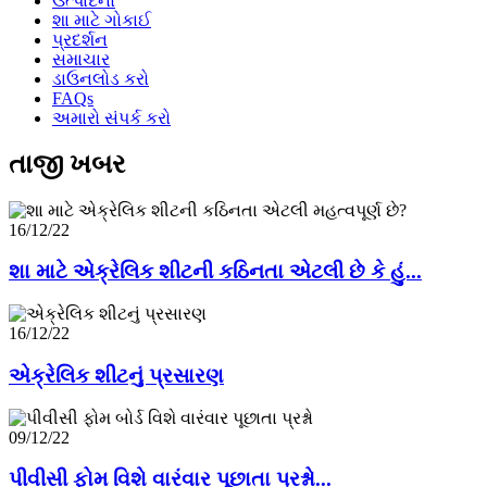
ઉત્પાદનો
શા માટે ગોકાઈ
પ્રદર્શન
સમાચાર
ડાઉનલોડ કરો
FAQs
અમારો સંપર્ક કરો
તાજી ખબર
16/12/22
શા માટે એક્રેલિક શીટની કઠિનતા એટલી છે કે હું...
16/12/22
એક્રેલિક શીટનું પ્રસારણ
09/12/22
પીવીસી ફોમ વિશે વારંવાર પૂછાતા પ્રશ્નો...