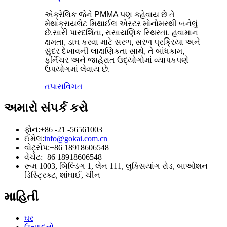
એક્રેલિક જેને PMMA પણ કહેવાય છે તે
મેથાક્રાયલેટ મિથાઈલ એસ્ટર મોનોમરથી બનેલું
છે.સારી પારદર્શિતા, રાસાયણિક સ્થિરતા, હવામાન
ક્ષમતા, ડાઘ કરવા માટે સરળ, સરળ પ્રક્રિયા અને
સુંદર દેખાવની લાક્ષણિકતા સાથે, તે બાંધકામ,
ફર્નિચર અને જાહેરાત ઉદ્યોગોમાં વ્યાપકપણે
ઉપયોગમાં લેવાય છે.
તપાસ
વિગત
અમારો સંપર્ક કરો
ફોન:
+86 -21 -56561003
ઈમેલ:
info@gokai.com.cn
વોટ્સેપ:
+86 18918606548
વેચેટ:
+86 18918606548
રૂમ 1003, બિલ્ડિંગ 1, લેન 111, લુક્સિયાંગ રોડ, બાઓશન
ડિસ્ટ્રિક્ટ, શાંઘાઈ, ચીન
માહિતી
ઘર