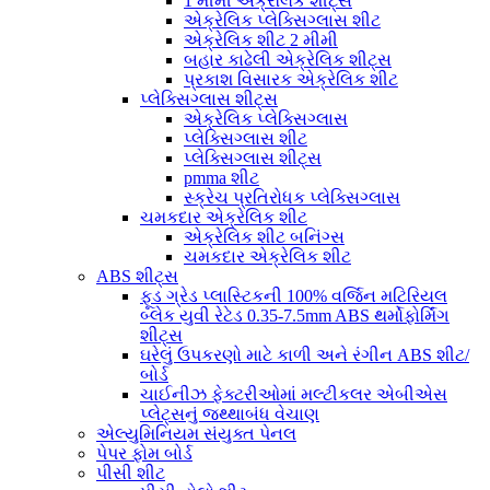
1 મીમી એક્રેલિક શીટ્સ
એક્રેલિક પ્લેક્સિગ્લાસ શીટ
એક્રેલિક શીટ 2 મીમી
બહાર કાઢેલી એક્રેલિક શીટ્સ
પ્રકાશ વિસારક એક્રેલિક શીટ
પ્લેક્સિગ્લાસ શીટ્સ
એક્રેલિક પ્લેક્સિગ્લાસ
પ્લેક્સિગ્લાસ શીટ
પ્લેક્સિગ્લાસ શીટ્સ
pmma શીટ
સ્ક્રેચ પ્રતિરોધક પ્લેક્સિગ્લાસ
ચમકદાર એક્રેલિક શીટ
એક્રેલિક શીટ બનિંગ્સ
ચમકદાર એક્રેલિક શીટ
ABS શીટ્સ
ફૂડ ગ્રેડ પ્લાસ્ટિકની 100% વર્જિન મટિરિયલ
બ્લેક યુવી રેટેડ 0.35-7.5mm ABS થર્મોફોર્મિંગ
શીટ્સ
ઘરેલું ઉપકરણો માટે કાળી અને રંગીન ABS શીટ/
બોર્ડ
ચાઈનીઝ ફેક્ટરીઓમાં મલ્ટીકલર એબીએસ
પ્લેટ્સનું જથ્થાબંધ વેચાણ
એલ્યુમિનિયમ સંયુક્ત પેનલ
પેપર ફોમ બોર્ડ
પીસી શીટ