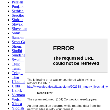
Persian
Punjabi
Serbian
Sesotho
Sinhala
Slovak
Slovenian
Somali
Samoan
Scots Gaelic
Shona
Sindhi
Sundanese
Swahili
Tajik
Tamil
Telugu
Thai
Ukrainian
Urdu
Uzbek
Vietnamese
Welsh
Xhosa
Yiddish