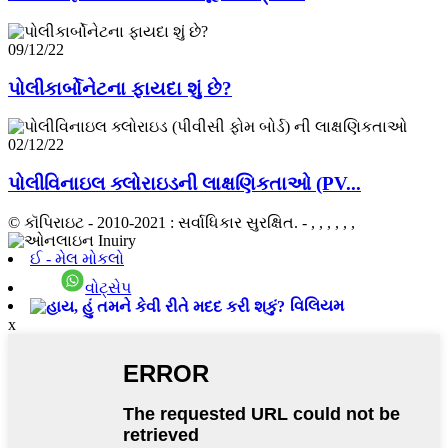
09/12/22
પોલીકાર્બોનેટના ફાયદા શું છે?
02/12/22
પોલીવિનાઇલ ક્લોરાઇડની લાક્ષણિકતાઓ (PV...
© કૉપિરાઇટ - 2010-2021 : સર્વાધિકાર સુરક્ષિત.
- , , , , , ,
ઈ - મેલ મોકલો
વોટ્સેપ
વિલિયમ
x