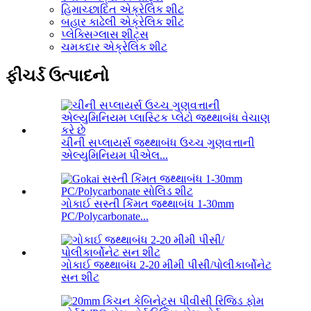
હિમાચ્છાદિત એક્રેલિક શીટ
બહાર કાઢેલી એક્રેલિક શીટ
પ્લેક્સિગ્લાસ શીટ્સ
ચમકદાર એક્રેલિક શીટ
ફીચર્ડ ઉત્પાદનો
ચીની સપ્લાયર્સ જથ્થાબંધ ઉચ્ચ ગુણવત્તાની
એલ્યુમિનિયમ પીએલ...
ગોકાઈ સસ્તી કિંમત જથ્થાબંધ 1-30mm
PC/Polycarbonate...
ગોકાઈ જથ્થાબંધ 2-20 મીમી પીસી/પોલીકાર્બોનેટ
સન શીટ