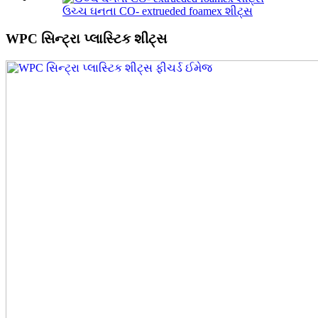
ઉચ્ચ ઘનતા CO- extrueded foamex શીટ્સ
WPC સિન્ટ્રા પ્લાસ્ટિક શીટ્સ