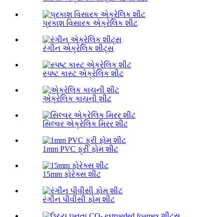
પ્રકાશ વિસારક એક્રેલિક શીટ
રંગીન એક્રેલિક શીટ્સ
સ્પષ્ટ કાસ્ટ એક્રેલિક શીટ
એક્રેલિક કાચની શીટ
સિલ્વર એક્રેલિક મિરર શીટ
1mm PVC ફ્રી ફોમ શીટ
15mm ફોરેક્સ શીટ
રંગીન પીવીસી ફોમ શીટ