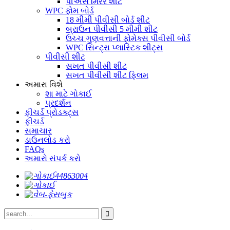
પીએસ મિરર શીટ
WPC ફોમ બોર્ડ
18 મીમી પીવીસી બોર્ડ શીટ
બ્રાઉન પીવીસી 5 મીમી શીટ
ઉચ્ચ ગુણવત્તાની ફોમેક્સ પીવીસી બોર્ડ
WPC સિન્ટ્રા પ્લાસ્ટિક શીટ્સ
પીવીસી શીટ
સખત પીવીસી શીટ
સખત પીવીસી શીટ ફ્લિમ
અમારા વિશે
શા માટે ગોકાઈ
પ્રદર્શન
ફીચર્ડ પ્રોડક્ટ્સ
ફીચર્ડ
સમાચાર
ડાઉનલોડ કરો
FAQs
અમારો સંપર્ક કરો