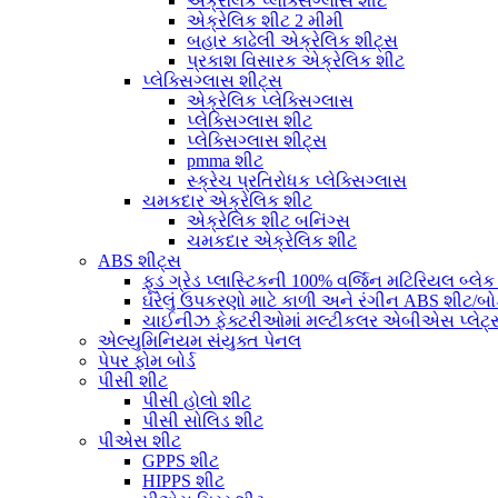
એક્રેલિક પ્લેક્સિગ્લાસ શીટ
એક્રેલિક શીટ 2 મીમી
બહાર કાઢેલી એક્રેલિક શીટ્સ
પ્રકાશ વિસારક એક્રેલિક શીટ
પ્લેક્સિગ્લાસ શીટ્સ
એક્રેલિક પ્લેક્સિગ્લાસ
પ્લેક્સિગ્લાસ શીટ
પ્લેક્સિગ્લાસ શીટ્સ
pmma શીટ
સ્ક્રેચ પ્રતિરોધક પ્લેક્સિગ્લાસ
ચમકદાર એક્રેલિક શીટ
એક્રેલિક શીટ બનિંગ્સ
ચમકદાર એક્રેલિક શીટ
ABS શીટ્સ
ફૂડ ગ્રેડ પ્લાસ્ટિકની 100% વર્જિન મટિરિયલ બ્લેક 
ઘરેલું ઉપકરણો માટે કાળી અને રંગીન ABS શીટ/બોર
ચાઈનીઝ ફેક્ટરીઓમાં મલ્ટીકલર એબીએસ પ્લેટ્સન
એલ્યુમિનિયમ સંયુક્ત પેનલ
પેપર ફોમ બોર્ડ
પીસી શીટ
પીસી હોલો શીટ
પીસી સોલિડ શીટ
પીએસ શીટ
GPPS શીટ
HIPPS શીટ