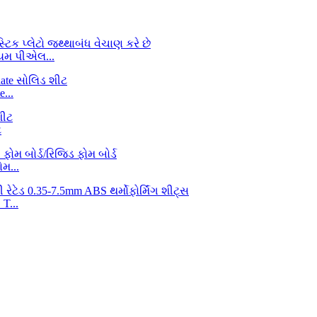
િયમ પીએલ...
...
ટ
મ...
T...