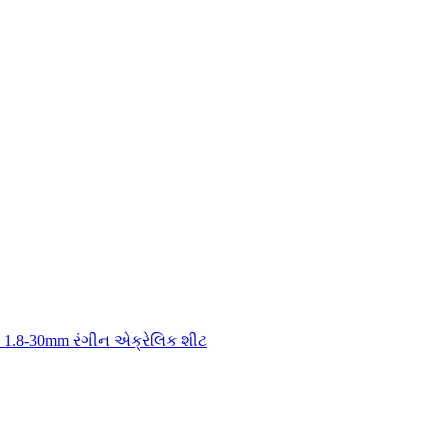
ી 1.8-30mm રંગીન એક્રેલિક શીટ