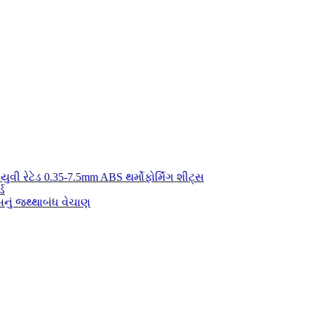
યુવી રેટેડ 0.35-7.5mm ABS થર્મોફોર્મિંગ શીટ્સ
્ડ
ું જથ્થાબંધ વેચાણ