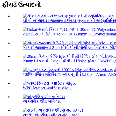
ફીચર્ડ ઉત્પાદનો
ચીની સપ્લાયર્સ જથ્થાબંધ ઉચ્ચ ગુણવત્તાની એલ્યુમિન
ગોકાઈ સસ્તી કિંમત જથ્થાબંધ 1-30mm PC/Polycarbonate
ગોકાઈ જથ્થાબંધ 2-20 મીમી પીસી/પોલીકાર્બોનેટ સન શી
20mm કિચન કેબિનેટ્સ પીવીસી રિજિડ ફોમ બોર્ડ/WPC ફો
100% વર્જિન મટિરિયલ બ્લેક યુવી રેટેડ 0.35-7.5mm ABS 
WPC સિન્ટ્રા પ્લાસ્ટિક શીટ્સ
એક્રેલિક શીટ બનિંગ્સ
સસ્તી એક્રેલિક શીટ્સ મેટ સપાટી