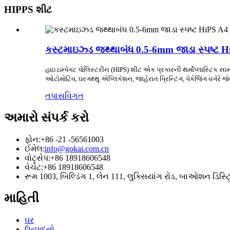
HIPPS શીટ
કસ્ટમાઇઝ્ડ જથ્થાબંધ 0.5-6mm જાડા સ્પષ્ટ Hi
હાઇ ઇમ્પેક્ટ પોલિસ્ટરીન (HIPS) શીટ એક પ્રકારની થર્મોપ્લાસ્ટિક સામગ્ર
ઓટોમોટિવ, ઘરગથ્થુ એપ્લિકેશન, જાહેરાત પ્રિન્ટિંગ, પેકેજિંગ વગેરે જ
તપાસ
વિગત
અમારો સંપર્ક કરો
ફોન:
+86 -21 -56561003
ઈમેલ:
info@gokai.com.cn
વોટ્સેપ:
+86 18918606548
વેચેટ:
+86 18918606548
રૂમ 1003, બિલ્ડિંગ 1, લેન 111, લુક્સિયાંગ રોડ, બાઓશન ડિસ્ટ્
માહિતી
ઘર
ઉત્પાદનો