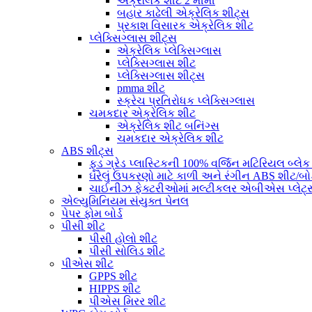
એક્રેલિક શીટ 2 મીમી
બહાર કાઢેલી એક્રેલિક શીટ્સ
પ્રકાશ વિસારક એક્રેલિક શીટ
પ્લેક્સિગ્લાસ શીટ્સ
એક્રેલિક પ્લેક્સિગ્લાસ
પ્લેક્સિગ્લાસ શીટ
પ્લેક્સિગ્લાસ શીટ્સ
pmma શીટ
સ્ક્રેચ પ્રતિરોધક પ્લેક્સિગ્લાસ
ચમકદાર એક્રેલિક શીટ
એક્રેલિક શીટ બનિંગ્સ
ચમકદાર એક્રેલિક શીટ
ABS શીટ્સ
ફૂડ ગ્રેડ પ્લાસ્ટિકની 100% વર્જિન મટિરિયલ બ્લેક 
ઘરેલું ઉપકરણો માટે કાળી અને રંગીન ABS શીટ/બોર
ચાઈનીઝ ફેક્ટરીઓમાં મલ્ટીકલર એબીએસ પ્લેટ્સન
એલ્યુમિનિયમ સંયુક્ત પેનલ
પેપર ફોમ બોર્ડ
પીસી શીટ
પીસી હોલો શીટ
પીસી સોલિડ શીટ
પીએસ શીટ
GPPS શીટ
HIPPS શીટ
પીએસ મિરર શીટ