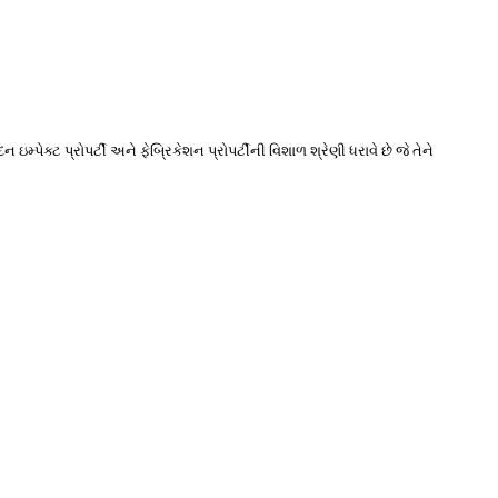
ઇમ્પેક્ટ પ્રોપર્ટી અને ફેબ્રિકેશન પ્રોપર્ટીની વિશાળ શ્રેણી ધરાવે છે જે તેને