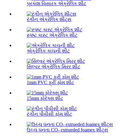
પ્રકાશ વિસારક એક્રેલિક શીટ
રંગીન એક્રેલિક શીટ્સ
સ્પષ્ટ કાસ્ટ એક્રેલિક શીટ
એક્રેલિક કાચની શીટ
સિલ્વર એક્રેલિક મિરર શીટ
1mm PVC ફ્રી ફોમ શીટ
15mm ફોરેક્સ શીટ
રંગીન પીવીસી ફોમ શીટ
ઉચ્ચ ઘનતા CO- extrueded foamex શીટ્સ