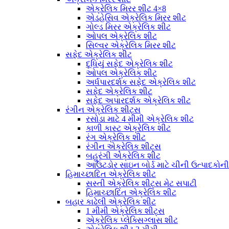
એક્રેલિક મિરર શીટ 4×8
એડહેસિવ એક્રેલિક મિરર શીટ
ગોલ્ડ મિરર એક્રેલિક શીટ
ઓપલ એક્રેલિક શીટ
સિલ્વર એક્રેલિક મિરર શીટ
સફેદ એક્રેલિક શીટ
દૂધિયું સફેદ એક્રેલિક શીટ
ઓપલ એક્રેલિક શીટ
અર્ધપારદર્શક સફેદ એક્રેલિક શીટ
સફેદ એક્રેલિક શીટ
સફેદ અપારદર્શક એક્રેલિક શીટ
રંગીન એક્રેલિક શીટ્સ
રસોડા માટે 4 મીમી એક્રેલિક શીટ
કાળી કાસ્ટ એક્રેલિક શીટ
રંગ એક્રેલિક શીટ
રંગીન એક્રેલિક શીટ્સ
બહુરંગી એક્રેલિક શીટ
આઉટડોર સાઇન બોર્ડ માટે ચીની ઉત્પાદકોન
હિમાચ્છાદિત એક્રેલિક શીટ
સસ્તી એક્રેલિક શીટ્સ મેટ સપાટી
હિમાચ્છાદિત એક્રેલિક શીટ
બહાર કાઢેલી એક્રેલિક શીટ
1 મીમી એક્રેલિક શીટ્સ
એક્રેલિક પ્લેક્સિગ્લાસ શીટ