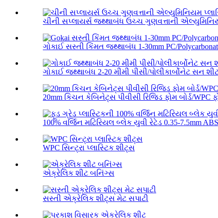
ચીની સપ્લાયર્સ જથ્થાબંધ ઉચ્ચ ગુણવત્તાની એલ્યુમિન
ગોકાઈ સસ્તી કિંમત જથ્થાબંધ 1-30mm PC/Polycarbonate
ગોકાઈ જથ્થાબંધ 2-20 મીમી પીસી/પોલીકાર્બોનેટ સન શી
20mm કિચન કેબિનેટ્સ પીવીસી રિજિડ ફોમ બોર્ડ/WPC ફો
100% વર્જિન મટિરિયલ બ્લેક યુવી રેટેડ 0.35-7.5mm ABS 
WPC સિન્ટ્રા પ્લાસ્ટિક શીટ્સ
એક્રેલિક શીટ બનિંગ્સ
સસ્તી એક્રેલિક શીટ્સ મેટ સપાટી