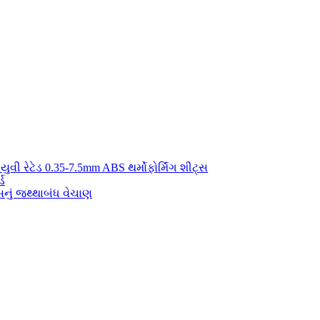
યુવી રેટેડ 0.35-7.5mm ABS થર્મોફોર્મિંગ શીટ્સ
્ડ
ું જથ્થાબંધ વેચાણ