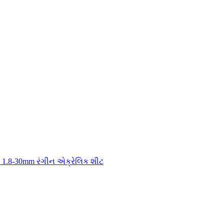
ી 1.8-30mm રંગીન એક્રેલિક શીટ