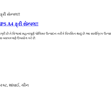
PS A4 ફ્રી સેમ્પલ!!
ી છે.તે વિશ્વમાં મહત્વપૂર્ણ પોલિમર ઉત્પાદન તરીકે વિકસિત થયું છે.આ સાર્વત્રિક ઉત્પાદન 
ેવા વ્યાપકપણે ઉપયોગ કરે છે.
રિક્ટ, શાંઘાઈ, ચીન