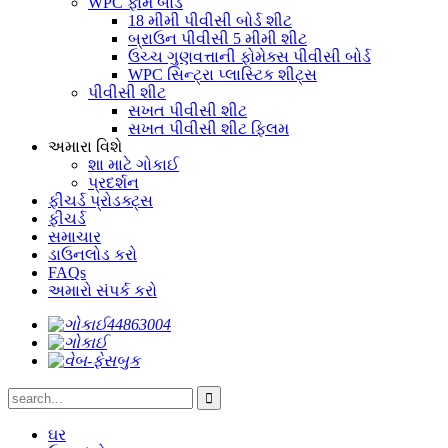
WPC ફોમ બોર્ડ
18 મીમી પીવીસી બોર્ડ શીટ
બ્રાઉન પીવીસી 5 મીમી શીટ
ઉચ્ચ ગુણવત્તાની ફોમેક્સ પીવીસી બોર્ડ
WPC સિન્ટ્રા પ્લાસ્ટિક શીટ્સ
પીવીસી શીટ
સખત પીવીસી શીટ
સખત પીવીસી શીટ ફ્લિમ
અમારા વિશે
શા માટે ગોકાઈ
પ્રદર્શન
ફીચર્ડ પ્રોડક્ટ્સ
ફીચર્ડ
સમાચાર
ડાઉનલોડ કરો
FAQs
અમારો સંપર્ક કરો
ઘર