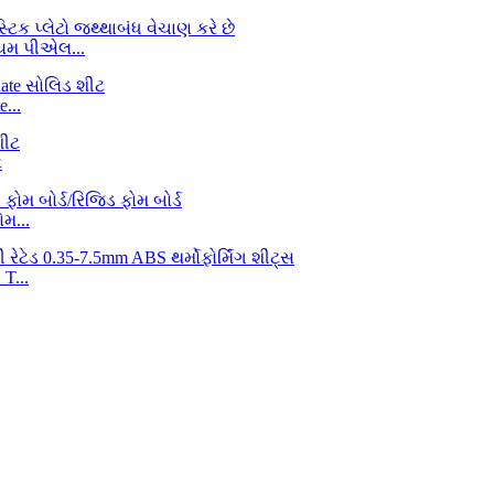
િયમ પીએલ...
...
ટ
મ...
T...