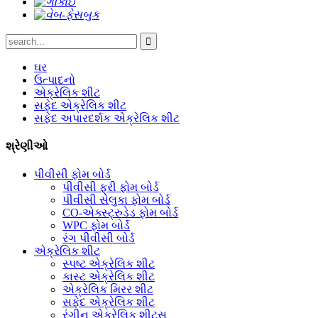
ઘર
ઉત્પાદનો
એક્રેલિક શીટ
સફેદ એક્રેલિક શીટ
સફેદ અપારદર્શક એક્રેલિક શીટ
શ્રેણીઓ
પીવીસી ફોમ બોર્ડ
પીવીસી ફ્રી ફોમ બોર્ડ
પીવીસી સેલુકા ફોમ બોર્ડ
CO-એક્સ્ટ્રુડેડ ફોમ બોર્ડ
WPC ફોમ બોર્ડ
રંગ પીવીસી બોર્ડ
એક્રેલિક શીટ
સ્પષ્ટ એક્રેલિક શીટ
કાસ્ટ એક્રેલિક શીટ
એક્રેલિક મિરર શીટ
સફેદ એક્રેલિક શીટ
રંગીન એક્રેલિક શીટ્સ