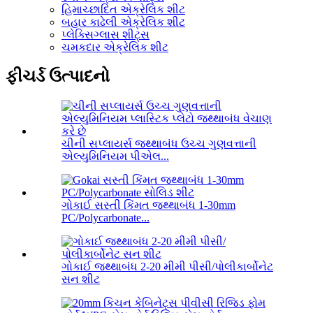
હિમાચ્છાદિત એક્રેલિક શીટ
બહાર કાઢેલી એક્રેલિક શીટ
પ્લેક્સિગ્લાસ શીટ્સ
ચમકદાર એક્રેલિક શીટ
ફીચર્ડ ઉત્પાદનો
ચીની સપ્લાયર્સ જથ્થાબંધ ઉચ્ચ ગુણવત્તાની
એલ્યુમિનિયમ પીએલ...
ગોકાઈ સસ્તી કિંમત જથ્થાબંધ 1-30mm
PC/Polycarbonate...
ગોકાઈ જથ્થાબંધ 2-20 મીમી પીસી/પોલીકાર્બોનેટ
સન શીટ