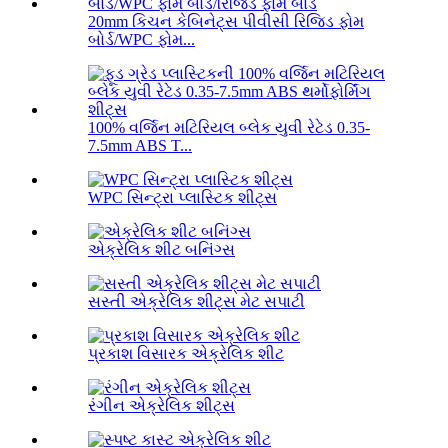
20mm કિચન કેબિનેટ્સ પીવીસી રિજિડ ફોમ
બોર્ડ/WPC ફોમ...
100% વર્જિન મટિરિયલ બ્લેક યુવી રેટેડ 0.35-
7.5mm ABS T...
WPC સિન્ટ્રા પ્લાસ્ટિક શીટ્સ
એક્રેલિક શીટ બનિંગ્સ
સસ્તી એક્રેલિક શીટ્સ મેટ સપાટી
પ્રકાશ વિસારક એક્રેલિક શીટ
રંગીન એક્રેલિક શીટ્સ