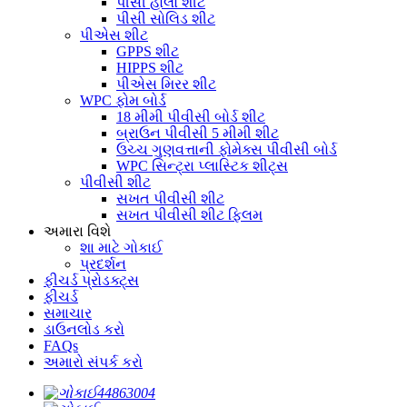
પીસી હોલો શીટ
પીસી સોલિડ શીટ
પીએસ શીટ
GPPS શીટ
HIPPS શીટ
પીએસ મિરર શીટ
WPC ફોમ બોર્ડ
18 મીમી પીવીસી બોર્ડ શીટ
બ્રાઉન પીવીસી 5 મીમી શીટ
ઉચ્ચ ગુણવત્તાની ફોમેક્સ પીવીસી બોર્ડ
WPC સિન્ટ્રા પ્લાસ્ટિક શીટ્સ
પીવીસી શીટ
સખત પીવીસી શીટ
સખત પીવીસી શીટ ફ્લિમ
અમારા વિશે
શા માટે ગોકાઈ
પ્રદર્શન
ફીચર્ડ પ્રોડક્ટ્સ
ફીચર્ડ
સમાચાર
ડાઉનલોડ કરો
FAQs
અમારો સંપર્ક કરો