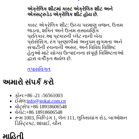
એક્રેલિક શીટમાં કાસ્ટ એક્રેલિક શીટ અને
એક્સટ્રુડેડ એક્રેલિક શીટ હોય છે.
કાસ્ટ એક્રેલિક શીટ: ઉચ્ચ પરમાણુ વજન, ઉત્તમ
જડતા, શક્તિ અને ઉત્તમ રાસાયણિક
પ્રતિકાર.આ પ્રકારની પ્લેટ નાની બેચ
પ્રોસેસિંગ, રંગ પ્રણાલીમાં અનુપમ સુગમતા અને
સપાટીની રચનાની અસર, અને વિવિધ વિશિષ્ટ
હેતુઓ માટે યોગ્ય ઉત્પાદનના સંપૂર્ણ વિશિષ્ટતાઓ
દ્વારા વર્ગીકૃત થયેલ છે.
તપાસ
વિગત
અમારો સંપર્ક કરો
ફોન:
+86 -21 -56561003
ઈમેલ:
info@gokai.com.cn
વોટ્સેપ:
+86 18918606548
વેચેટ:
+86 18918606548
રૂમ 1003, બિલ્ડિંગ 1, લેન 111, લુક્સિયાંગ રોડ, બાઓશન
ડિસ્ટ્રિક્ટ, શાંઘાઈ, ચીન
માહિતી