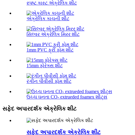
સ્પષ્ટ કાસ્ટ એક્રેલિક શીટ
એક્રેલિક કાચની શીટ
સિલ્વર એક્રેલિક મિરર શીટ
1mm PVC ફ્રી ફોમ શીટ
15mm ફોરેક્સ શીટ
રંગીન પીવીસી ફોમ શીટ
ઉચ્ચ ઘનતા CO- extrueded foamex શીટ્સ
સફેદ અપારદર્શક એક્રેલિક શીટ
સફેદ અપારદર્શક એક્રેલિક શીટ