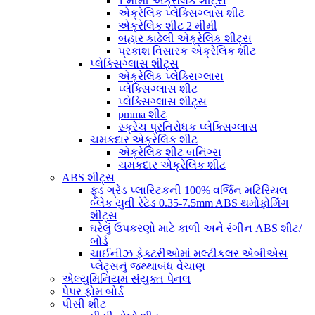
1 મીમી એક્રેલિક શીટ્સ
એક્રેલિક પ્લેક્સિગ્લાસ શીટ
એક્રેલિક શીટ 2 મીમી
બહાર કાઢેલી એક્રેલિક શીટ્સ
પ્રકાશ વિસારક એક્રેલિક શીટ
પ્લેક્સિગ્લાસ શીટ્સ
એક્રેલિક પ્લેક્સિગ્લાસ
પ્લેક્સિગ્લાસ શીટ
પ્લેક્સિગ્લાસ શીટ્સ
pmma શીટ
સ્ક્રેચ પ્રતિરોધક પ્લેક્સિગ્લાસ
ચમકદાર એક્રેલિક શીટ
એક્રેલિક શીટ બનિંગ્સ
ચમકદાર એક્રેલિક શીટ
ABS શીટ્સ
ફૂડ ગ્રેડ પ્લાસ્ટિકની 100% વર્જિન મટિરિયલ
બ્લેક યુવી રેટેડ 0.35-7.5mm ABS થર્મોફોર્મિંગ
શીટ્સ
ઘરેલું ઉપકરણો માટે કાળી અને રંગીન ABS શીટ/
બોર્ડ
ચાઈનીઝ ફેક્ટરીઓમાં મલ્ટીકલર એબીએસ
પ્લેટ્સનું જથ્થાબંધ વેચાણ
એલ્યુમિનિયમ સંયુક્ત પેનલ
પેપર ફોમ બોર્ડ
પીસી શીટ