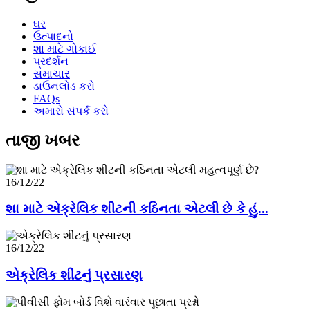
ઘર
ઉત્પાદનો
શા માટે ગોકાઈ
પ્રદર્શન
સમાચાર
ડાઉનલોડ કરો
FAQs
અમારો સંપર્ક કરો
તાજી ખબર
16/12/22
શા માટે એક્રેલિક શીટની કઠિનતા એટલી છે કે હું...
16/12/22
એક્રેલિક શીટનું પ્રસારણ