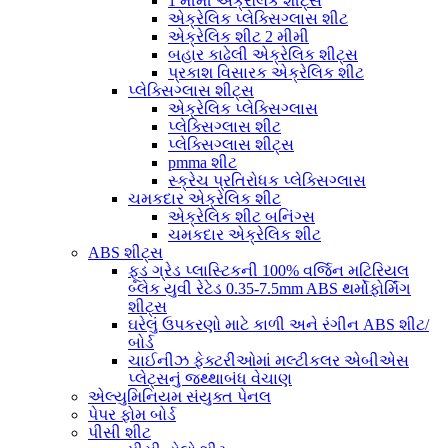
1 મીમી એક્રેલિક શીટ્સ
એક્રેલિક પ્લેક્સિગ્લાસ શીટ
એક્રેલિક શીટ 2 મીમી
બહાર કાઢેલી એક્રેલિક શીટ્સ
પ્રકાશ વિસારક એક્રેલિક શીટ
પ્લેક્સિગ્લાસ શીટ્સ
એક્રેલિક પ્લેક્સિગ્લાસ
પ્લેક્સિગ્લાસ શીટ
પ્લેક્સિગ્લાસ શીટ્સ
pmma શીટ
સ્ક્રેચ પ્રતિરોધક પ્લેક્સિગ્લાસ
ચમકદાર એક્રેલિક શીટ
એક્રેલિક શીટ બનિંગ્સ
ચમકદાર એક્રેલિક શીટ
ABS શીટ્સ
ફૂડ ગ્રેડ પ્લાસ્ટિકની 100% વર્જિન મટિરિયલ
બ્લેક યુવી રેટેડ 0.35-7.5mm ABS થર્મોફોર્મિંગ
શીટ્સ
ઘરેલું ઉપકરણો માટે કાળી અને રંગીન ABS શીટ/
બોર્ડ
ચાઈનીઝ ફેક્ટરીઓમાં મલ્ટીકલર એબીએસ
પ્લેટ્સનું જથ્થાબંધ વેચાણ
એલ્યુમિનિયમ સંયુક્ત પેનલ
પેપર ફોમ બોર્ડ
પીસી શીટ