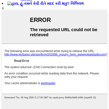
વિલિયમ
x