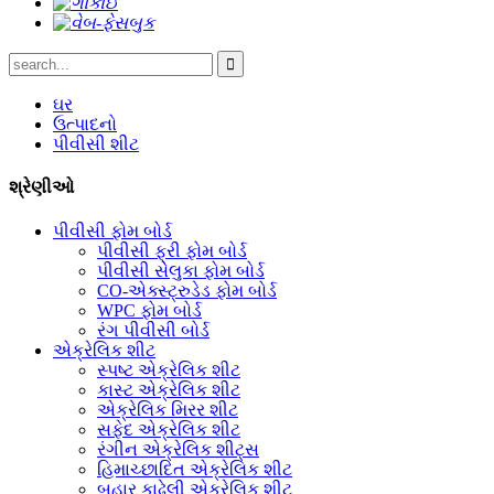
ઘર
ઉત્પાદનો
પીવીસી શીટ
શ્રેણીઓ
પીવીસી ફોમ બોર્ડ
પીવીસી ફ્રી ફોમ બોર્ડ
પીવીસી સેલુકા ફોમ બોર્ડ
CO-એક્સ્ટ્રુડેડ ફોમ બોર્ડ
WPC ફોમ બોર્ડ
રંગ પીવીસી બોર્ડ
એક્રેલિક શીટ
સ્પષ્ટ એક્રેલિક શીટ
કાસ્ટ એક્રેલિક શીટ
એક્રેલિક મિરર શીટ
સફેદ એક્રેલિક શીટ
રંગીન એક્રેલિક શીટ્સ
હિમાચ્છાદિત એક્રેલિક શીટ
બહાર કાઢેલી એક્રેલિક શીટ