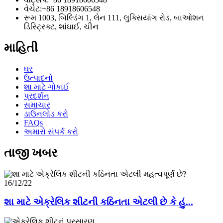
વેચેટ:
+86 18918606548
રૂમ 1003, બિલ્ડિંગ 1, લેન 111, લુક્સિયાંગ રોડ, બાઓશન
ડિસ્ટ્રિક્ટ, શાંઘાઈ, ચીન
માહિતી
ઘર
ઉત્પાદનો
શા માટે ગોકાઈ
પ્રદર્શન
સમાચાર
ડાઉનલોડ કરો
FAQs
અમારો સંપર્ક કરો
તાજી ખબર
16/12/22
શા માટે એક્રેલિક શીટની કઠિનતા એટલી છે કે હું...