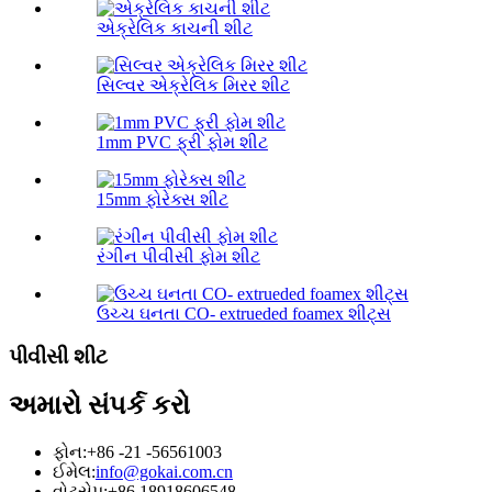
એક્રેલિક કાચની શીટ
સિલ્વર એક્રેલિક મિરર શીટ
1mm PVC ફ્રી ફોમ શીટ
15mm ફોરેક્સ શીટ
રંગીન પીવીસી ફોમ શીટ
ઉચ્ચ ઘનતા CO- extrueded foamex શીટ્સ
પીવીસી શીટ
અમારો સંપર્ક કરો
ફોન:
+86 -21 -56561003
ઈમેલ:
info@gokai.com.cn
વોટ્સેપ:
+86 18918606548