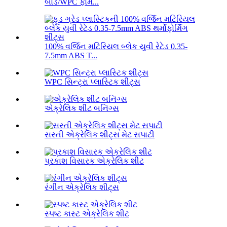
બોર્ડ/WPC ફોમ...
100% વર્જિન મટિરિયલ બ્લેક યુવી રેટેડ 0.35-
7.5mm ABS T...
WPC સિન્ટ્રા પ્લાસ્ટિક શીટ્સ
એક્રેલિક શીટ બનિંગ્સ
સસ્તી એક્રેલિક શીટ્સ મેટ સપાટી
પ્રકાશ વિસારક એક્રેલિક શીટ
રંગીન એક્રેલિક શીટ્સ
સ્પષ્ટ કાસ્ટ એક્રેલિક શીટ