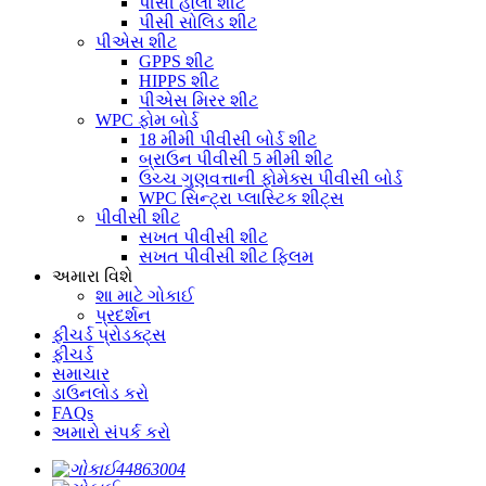
પીસી હોલો શીટ
પીસી સોલિડ શીટ
પીએસ શીટ
GPPS શીટ
HIPPS શીટ
પીએસ મિરર શીટ
WPC ફોમ બોર્ડ
18 મીમી પીવીસી બોર્ડ શીટ
બ્રાઉન પીવીસી 5 મીમી શીટ
ઉચ્ચ ગુણવત્તાની ફોમેક્સ પીવીસી બોર્ડ
WPC સિન્ટ્રા પ્લાસ્ટિક શીટ્સ
પીવીસી શીટ
સખત પીવીસી શીટ
સખત પીવીસી શીટ ફ્લિમ
અમારા વિશે
શા માટે ગોકાઈ
પ્રદર્શન
ફીચર્ડ પ્રોડક્ટ્સ
ફીચર્ડ
સમાચાર
ડાઉનલોડ કરો
FAQs
અમારો સંપર્ક કરો