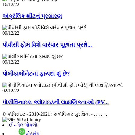
16/12/22
એક્રેલિક શીટનું પ્રસારણ
09/12/22
પીવીસી ફોમ વિશે વારંવાર પૂછાતા પ્રશ્નો...
09/12/22
પોલીકાર્બોનેટના ફાયદા શું છે?
02/12/22
પોલીવિનાઇલ ક્લોરાઇડની લાક્ષણિકતાઓ (PV...
© કૉપિરાઇટ - 2010-2021 : સર્વાધિકાર સુરક્ષિત.
- , , , , , ,
ઈ - મેલ મોકલો
વોટ્સેપ