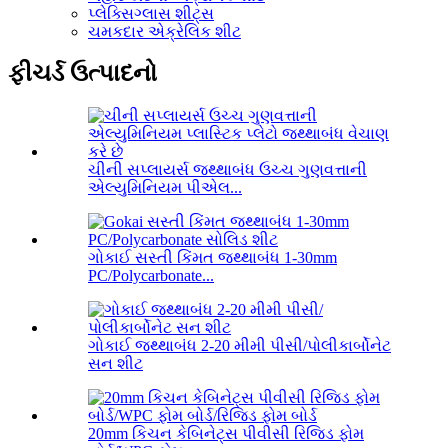
પ્લેક્સિગ્લાસ શીટ્સ
ચમકદાર એક્રેલિક શીટ
ફીચર્ડ ઉત્પાદનો
ચીની સપ્લાયર્સ જથ્થાબંધ ઉચ્ચ ગુણવત્તાની
એલ્યુમિનિયમ પીએલ...
ગોકાઈ સસ્તી કિંમત જથ્થાબંધ 1-30mm
PC/Polycarbonate...
ગોકાઈ જથ્થાબંધ 2-20 મીમી પીસી/પોલીકાર્બોનેટ
સન શીટ
20mm કિચન કેબિનેટ્સ પીવીસી રિજિડ ફોમ