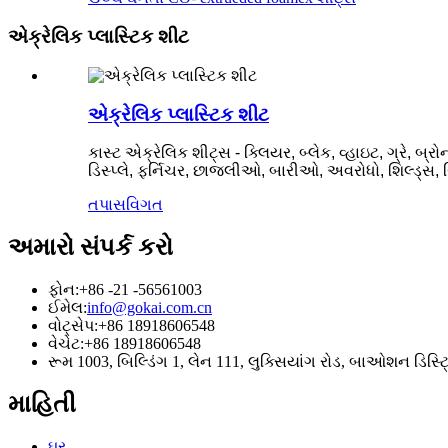
એક્રેલિક પ્લાસ્ટિક શીટ
એક્રેલિક પ્લાસ્ટિક શીટ
કાસ્ટ એક્રેલિક શીટ્સ - ક્લિયર, બ્લેક, વ્હાઇટ, ગ્રે, બ્
ડિસ્પ્લે, ફર્નિચર, છાજલીઓ, બારીઓ, અવરોધો, શિલ્ડ્સ, 
તપાસ
વિગત
અમારો સંપર્ક કરો
ફોન:
+86 -21 -56561003
ઈમેલ:
info@gokai.com.cn
વોટ્સેપ:
+86 18918606548
વેચેટ:
+86 18918606548
રૂમ 1003, બિલ્ડિંગ 1, લેન 111, લુક્સિયાંગ રોડ, બાઓશન ડિસ્ટ્
માહિતી
ઘર