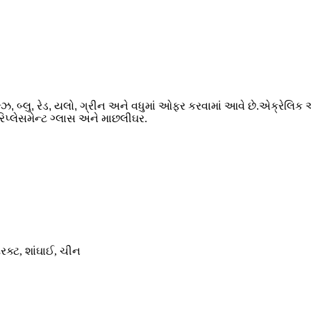
રોન્ઝ, બ્લુ, રેડ, યલો, ગ્રીન અને વધુમાં ઓફર કરવામાં આવે છે.એક્રેલિક 
રિપ્લેસમેન્ટ ગ્લાસ અને માછલીઘર.
રિક્ટ, શાંઘાઈ, ચીન