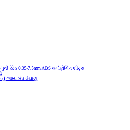
યુવી રેટેડ 0.35-7.5mm ABS થર્મોફોર્મિંગ શીટ્સ
્ડ
ું જથ્થાબંધ વેચાણ