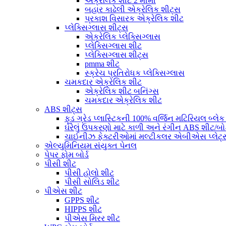
એક્રેલિક શીટ 2 મીમી
બહાર કાઢેલી એક્રેલિક શીટ્સ
પ્રકાશ વિસારક એક્રેલિક શીટ
પ્લેક્સિગ્લાસ શીટ્સ
એક્રેલિક પ્લેક્સિગ્લાસ
પ્લેક્સિગ્લાસ શીટ
પ્લેક્સિગ્લાસ શીટ્સ
pmma શીટ
સ્ક્રેચ પ્રતિરોધક પ્લેક્સિગ્લાસ
ચમકદાર એક્રેલિક શીટ
એક્રેલિક શીટ બનિંગ્સ
ચમકદાર એક્રેલિક શીટ
ABS શીટ્સ
ફૂડ ગ્રેડ પ્લાસ્ટિકની 100% વર્જિન મટિરિયલ બ્લેક 
ઘરેલું ઉપકરણો માટે કાળી અને રંગીન ABS શીટ/બોર
ચાઈનીઝ ફેક્ટરીઓમાં મલ્ટીકલર એબીએસ પ્લેટ્સન
એલ્યુમિનિયમ સંયુક્ત પેનલ
પેપર ફોમ બોર્ડ
પીસી શીટ
પીસી હોલો શીટ
પીસી સોલિડ શીટ
પીએસ શીટ
GPPS શીટ
HIPPS શીટ
પીએસ મિરર શીટ