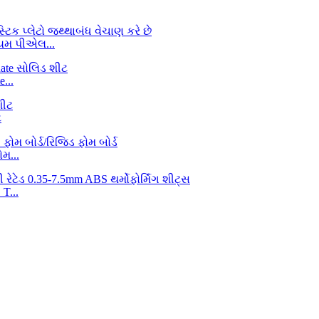
િયમ પીએલ...
...
ટ
મ...
T...