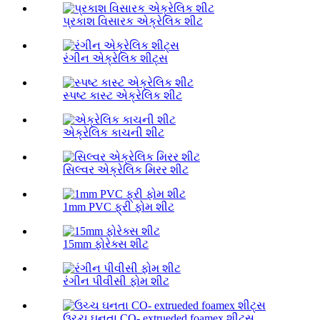
પ્રકાશ વિસારક એક્રેલિક શીટ
રંગીન એક્રેલિક શીટ્સ
સ્પષ્ટ કાસ્ટ એક્રેલિક શીટ
એક્રેલિક કાચની શીટ
સિલ્વર એક્રેલિક મિરર શીટ
1mm PVC ફ્રી ફોમ શીટ
15mm ફોરેક્સ શીટ
રંગીન પીવીસી ફોમ શીટ
ઉચ્ચ ઘનતા CO- extrueded foamex શીટ્સ