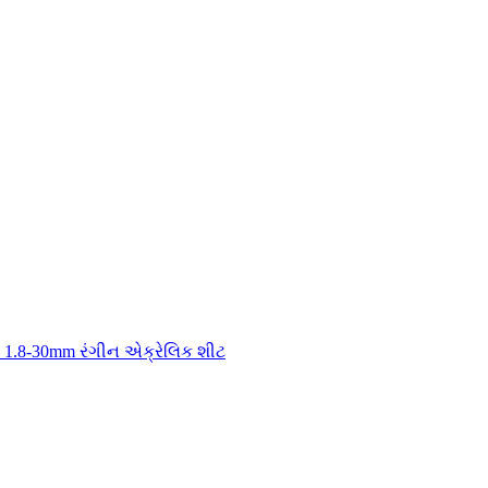
ી 1.8-30mm રંગીન એક્રેલિક શીટ