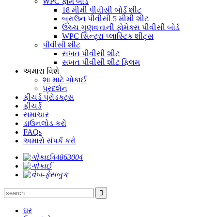
WPC ફોમ બોર્ડ
18 મીમી પીવીસી બોર્ડ શીટ
બ્રાઉન પીવીસી 5 મીમી શીટ
ઉચ્ચ ગુણવત્તાની ફોમેક્સ પીવીસી બોર્ડ
WPC સિન્ટ્રા પ્લાસ્ટિક શીટ્સ
પીવીસી શીટ
સખત પીવીસી શીટ
સખત પીવીસી શીટ ફ્લિમ
અમારા વિશે
શા માટે ગોકાઈ
પ્રદર્શન
ફીચર્ડ પ્રોડક્ટ્સ
ફીચર્ડ
સમાચાર
ડાઉનલોડ કરો
FAQs
અમારો સંપર્ક કરો
ઘર