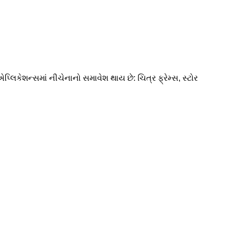
એપ્લિકેશન્સમાં નીચેનાનો સમાવેશ થાય છે: ચિત્ર ફ્રેમ્સ, સ્ટોર