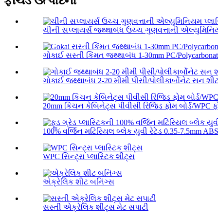
ફીચર્ડ ઉત્પાદનો
ચીની સપ્લાયર્સ જથ્થાબંધ ઉચ્ચ ગુણવત્તાની એલ્યુમિન
ગોકાઈ સસ્તી કિંમત જથ્થાબંધ 1-30mm PC/Polycarbonate
ગોકાઈ જથ્થાબંધ 2-20 મીમી પીસી/પોલીકાર્બોનેટ સન શી
20mm કિચન કેબિનેટ્સ પીવીસી રિજિડ ફોમ બોર્ડ/WPC ફો
100% વર્જિન મટિરિયલ બ્લેક યુવી રેટેડ 0.35-7.5mm ABS 
WPC સિન્ટ્રા પ્લાસ્ટિક શીટ્સ
એક્રેલિક શીટ બનિંગ્સ
સસ્તી એક્રેલિક શીટ્સ મેટ સપાટી