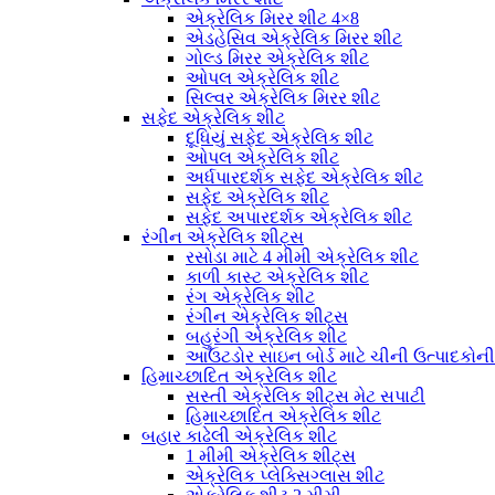
એક્રેલિક મિરર શીટ 4×8
એડહેસિવ એક્રેલિક મિરર શીટ
ગોલ્ડ મિરર એક્રેલિક શીટ
ઓપલ એક્રેલિક શીટ
સિલ્વર એક્રેલિક મિરર શીટ
સફેદ એક્રેલિક શીટ
દૂધિયું સફેદ એક્રેલિક શીટ
ઓપલ એક્રેલિક શીટ
અર્ધપારદર્શક સફેદ એક્રેલિક શીટ
સફેદ એક્રેલિક શીટ
સફેદ અપારદર્શક એક્રેલિક શીટ
રંગીન એક્રેલિક શીટ્સ
રસોડા માટે 4 મીમી એક્રેલિક શીટ
કાળી કાસ્ટ એક્રેલિક શીટ
રંગ એક્રેલિક શીટ
રંગીન એક્રેલિક શીટ્સ
બહુરંગી એક્રેલિક શીટ
આઉટડોર સાઇન બોર્ડ માટે ચીની ઉત્પાદકોન
હિમાચ્છાદિત એક્રેલિક શીટ
સસ્તી એક્રેલિક શીટ્સ મેટ સપાટી
હિમાચ્છાદિત એક્રેલિક શીટ
બહાર કાઢેલી એક્રેલિક શીટ
1 મીમી એક્રેલિક શીટ્સ
એક્રેલિક પ્લેક્સિગ્લાસ શીટ