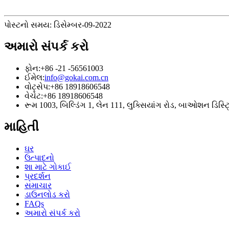
પોસ્ટનો સમય: ડિસેમ્બર-09-2022
અમારો સંપર્ક કરો
ફોન:
+86 -21 -56561003
ઈમેલ:
info@gokai.com.cn
વોટ્સેપ:
+86 18918606548
વેચેટ:
+86 18918606548
રૂમ 1003, બિલ્ડિંગ 1, લેન 111, લુક્સિયાંગ રોડ, બાઓશન ડિસ્ટ્
માહિતી
ઘર
ઉત્પાદનો
શા માટે ગોકાઈ
પ્રદર્શન
સમાચાર
ડાઉનલોડ કરો
FAQs
અમારો સંપર્ક કરો