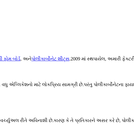
ી ફોમ બોર્ડ
, અને
પોલીકાર્બોનેટ શીટ્સ
.2009 માં સ્થપાયેલ, અમારી ફેક્ટર
પ્લિકેશનો માટે લોકપ્રિય સામગ્રી છે.પરંતુ પોલીકાર્બોનેટના ફાયદા એ 
વર્ચ્યુઅલ રીતે અવિનાશી છે.કારણ કે તે પ્રતિકારને અસર કરે છે, પોલ