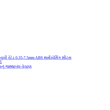
યુવી રેટેડ 0.35-7.5mm ABS થર્મોફોર્મિંગ શીટ્સ
્ડ
ું જથ્થાબંધ વેચાણ