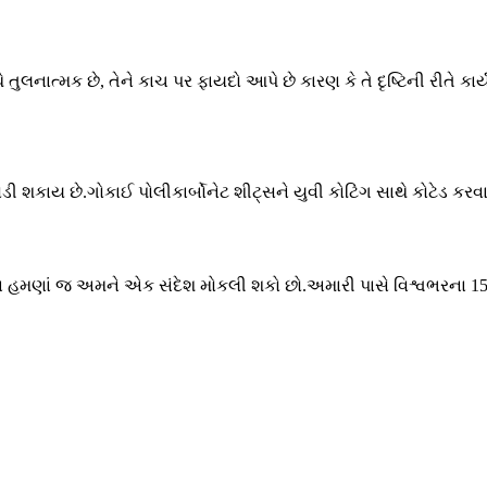
તુલનાત્મક છે, તેને કાચ પર ફાયદો આપે છે કારણ કે તે દૃષ્ટિની રીતે કાર્ય
જોડી શકાય છે.ગોકાઈ પોલીકાર્બોનેટ શીટ્સને યુવી કોટિંગ સાથે કોટેડ ક
 હમણાં જ અમને એક સંદેશ મોકલી શકો છો.અમારી પાસે વિશ્વભરના 150 થ