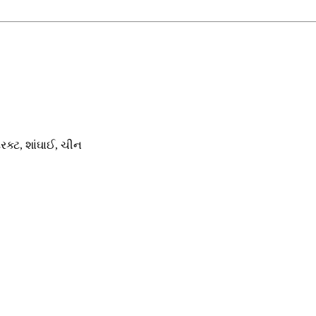
રિક્ટ, શાંઘાઈ, ચીન