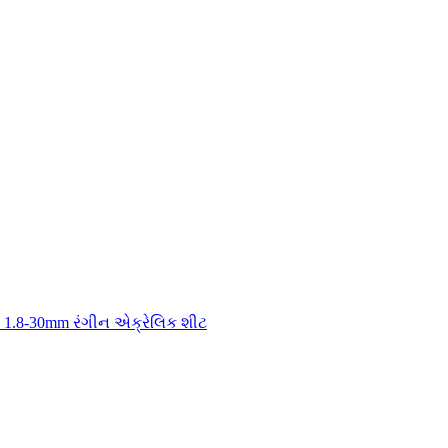
ી 1.8-30mm રંગીન એક્રેલિક શીટ