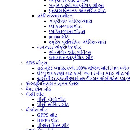
એક્રેલિક શીટ 2 મીમી
બહાર કાઢેલી એક્રેલિક શીટ્સ
પ્રકાશ વિસારક એક્રેલિક શીટ
પ્લેક્સિગ્લાસ શીટ્સ
એક્રેલિક પ્લેક્સિગ્લાસ
પ્લેક્સિગ્લાસ શીટ
પ્લેક્સિગ્લાસ શીટ્સ
pmma શીટ
સ્ક્રેચ પ્રતિરોધક પ્લેક્સિગ્લાસ
ચમકદાર એક્રેલિક શીટ
એક્રેલિક શીટ બનિંગ્સ
ચમકદાર એક્રેલિક શીટ
ABS શીટ્સ
ફૂડ ગ્રેડ પ્લાસ્ટિકની 100% વર્જિન મટિરિયલ બ્લેક 
ઘરેલું ઉપકરણો માટે કાળી અને રંગીન ABS શીટ/બોર
ચાઈનીઝ ફેક્ટરીઓમાં મલ્ટીકલર એબીએસ પ્લેટ્સન
એલ્યુમિનિયમ સંયુક્ત પેનલ
પેપર ફોમ બોર્ડ
પીસી શીટ
પીસી હોલો શીટ
પીસી સોલિડ શીટ
પીએસ શીટ
GPPS શીટ
HIPPS શીટ
પીએસ મિરર શીટ