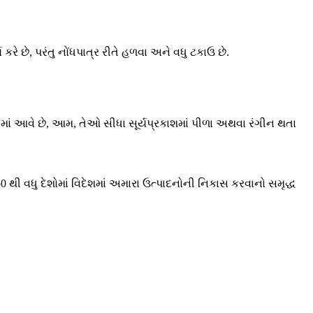
 કરે છે, પરંતુ નોંધપાત્ર રીતે હળવા અને વધુ ટકાઉ છે.
રવામાં આવે છે, આમ, તેઓ સીધા સૂર્યપ્રકાશમાં પીળા અથવા રંગીન થતા
ી વધુ દેશોમાં વિદેશમાં અમારા ઉત્પાદનોની નિકાસ કરવાનો સમૃદ્ધ