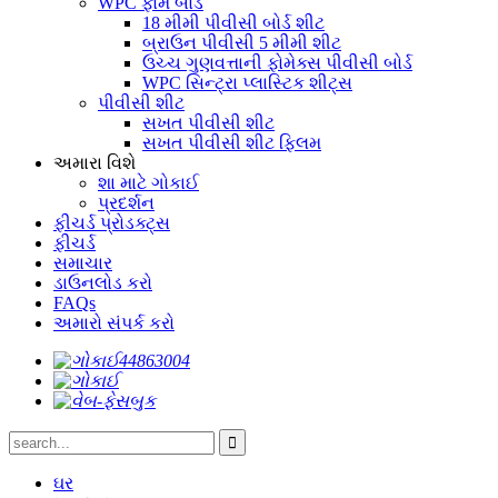
WPC ફોમ બોર્ડ
18 મીમી પીવીસી બોર્ડ શીટ
બ્રાઉન પીવીસી 5 મીમી શીટ
ઉચ્ચ ગુણવત્તાની ફોમેક્સ પીવીસી બોર્ડ
WPC સિન્ટ્રા પ્લાસ્ટિક શીટ્સ
પીવીસી શીટ
સખત પીવીસી શીટ
સખત પીવીસી શીટ ફ્લિમ
અમારા વિશે
શા માટે ગોકાઈ
પ્રદર્શન
ફીચર્ડ પ્રોડક્ટ્સ
ફીચર્ડ
સમાચાર
ડાઉનલોડ કરો
FAQs
અમારો સંપર્ક કરો
ઘર