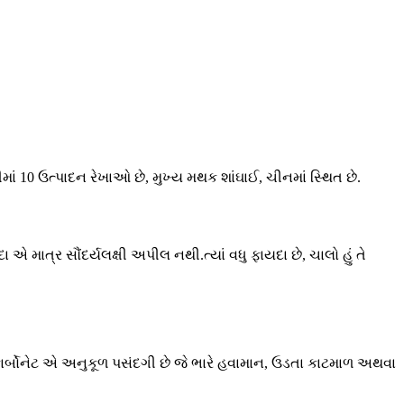
ીમાં 10 ઉત્પાદન રેખાઓ છે, મુખ્ય મથક શાંઘાઈ, ચીનમાં સ્થિત છે.
માત્ર સૌંદર્યલક્ષી અપીલ નથી.ત્યાં વધુ ફાયદા છે, ચાલો હું તે
ીકાર્બોનેટ એ અનુકૂળ પસંદગી છે જે ભારે હવામાન, ઉડતા કાટમાળ અથવા