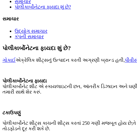
સમાચાર
પોલીકાર્બોનેટના ફાયદા શું છે?
સમાચાર
ઉદ્યોગ સમાચાર
કંપની સમાચાર
પોલીકાર્બોનેટના ફાયદા શું છે?
ગોકાઈ
એક્રેલિક શીટ્સનું ઉત્પાદન કરતી અગ્રણી બ્રાન્ડ હતી,
પીવીસ
પોલીકાર્બોનેટના ફાયદા
પોલીકાર્બોનેટ શીટ એ સ્કાયલાઇટની છત, આંતરીક ડિઝાઇન અને ઘણી વધુ એ
તમારી સાથે શેર કરું.
ટકાઉપણું
પોલીકાર્બોનેટ શીટ્સ કાચની શીટ્સ કરતાં 250 ગણી મજબૂત હોય છે;તે 
તોડફોડને દૂર કરી શકે છે.