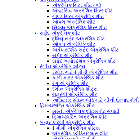
એક્રેલિક મિરર શીટ 4×8
એડહેસિવ એક્રેલિક મિરર શીટ
ગોલ્ડ મિરર એક્રેલિક શીટ
ઓપલ એક્રેલિક શીટ
સિલ્વર એક્રેલિક મિરર શીટ
સફેદ એક્રેલિક શીટ
દૂધિયું સફેદ એક્રેલિક શીટ
ઓપલ એક્રેલિક શીટ
અર્ધપારદર્શક સફેદ એક્રેલિક શીટ
સફેદ એક્રેલિક શીટ
સફેદ અપારદર્શક એક્રેલિક શીટ
રંગીન એક્રેલિક શીટ્સ
રસોડા માટે 4 મીમી એક્રેલિક શીટ
કાળી કાસ્ટ એક્રેલિક શીટ
રંગ એક્રેલિક શીટ
રંગીન એક્રેલિક શીટ્સ
બહુરંગી એક્રેલિક શીટ
આઉટડોર સાઇન બોર્ડ માટે ચીની ઉત્પાદકોન
હિમાચ્છાદિત એક્રેલિક શીટ
સસ્તી એક્રેલિક શીટ્સ મેટ સપાટી
હિમાચ્છાદિત એક્રેલિક શીટ
બહાર કાઢેલી એક્રેલિક શીટ
1 મીમી એક્રેલિક શીટ્સ
એક્રેલિક પ્લેક્સિગ્લાસ શીટ