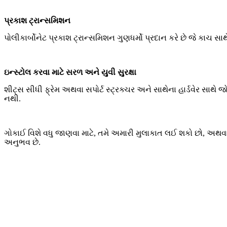
પ્રકાશ ટ્રાન્સમિશન
પોલીકાર્બોનેટ પ્રકાશ ટ્રાન્સમિશન ગુણધર્મો પ્રદાન કરે છે જે કાચ સાથે 
ઇન્સ્ટોલ કરવા માટે સરળ અને યુવી સુરક્ષા
શીટ્સ સીધી ફ્રેમ અથવા સપોર્ટ સ્ટ્રક્ચર અને સાથેના હાર્ડવેર સાથે 
નથી.
ગોકાઈ વિશે વધુ જાણવા માટે, તમે અમારી મુલાકાત લઈ શકો છો, અથવા
અનુભવ છે.